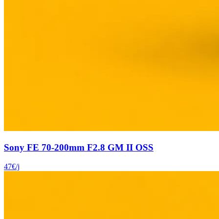
Sony FE 70-200mm F2.8 GM II OSS
47
€
/j