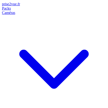
prise2
vue
.fr
Packs
Caméras