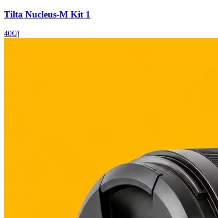
Tilta Nucleus-M Kit 1
40
€
/j