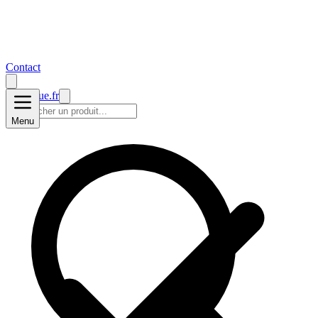
Contact
prise2
vue
.fr
Menu