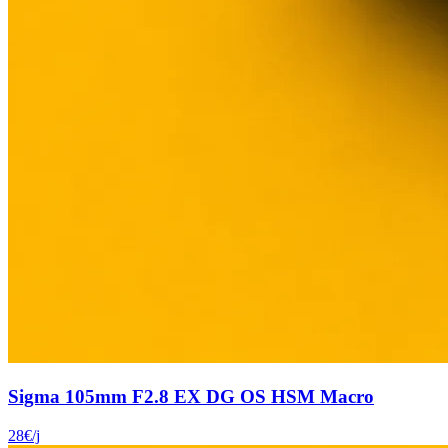
Sigma 105mm F2.8 EX DG OS HSM Macro
28
€
/j