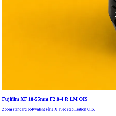
Fujifilm XF 18-55mm F2.8-4 R LM OIS
Zoom standard polyvalent série X avec stabilisation OIS.