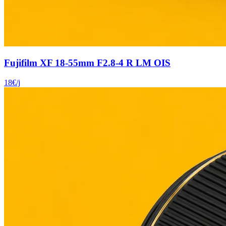
Fujifilm XF 18-55mm F2.8-4 R LM OIS
18
€
/j