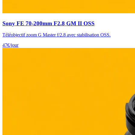
Sony FE 70-200mm F2.8 GM II OSS
Téléobjectif zoom G Master f/2.8 avec stabilisation OSS.
47
€
/jour