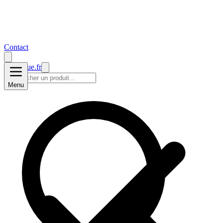
Contact
prise2
vue
.fr
Menu