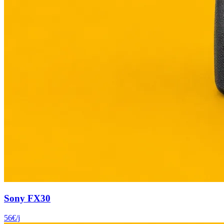
Sony FX30
56
€
/j