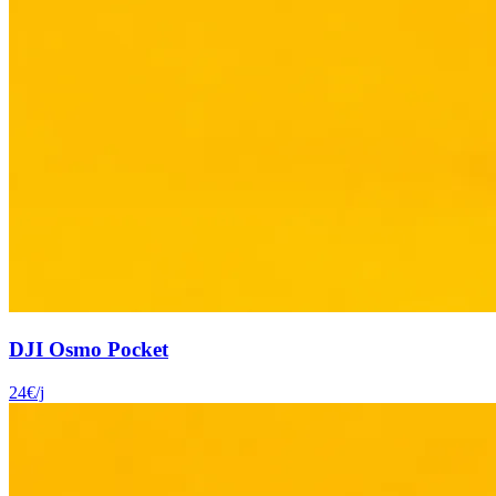
DJI Osmo Pocket
24
€
/j