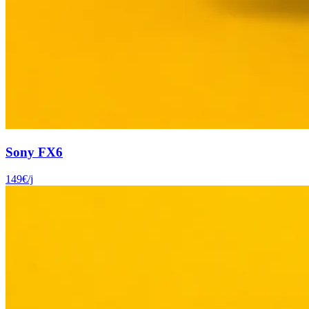
Sony FX6
149
€
/j