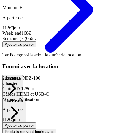
Monture E
À partir de
112
€
/jour
Week-end
168
€
Semaine (7j)
666
€
Ajouter au panier
Tarifs dégressifs selon la durée de location
Fourni avec la location
2 batteries NPZ-100
Lumières
Chargeur
Carte SD 128Go
Câbles HDMI et USB-C
Manuel d'utilisation
Machinerie
À partir de
112
€
/jour
Ajouter au panier
Audio
Produits souvent loués avec