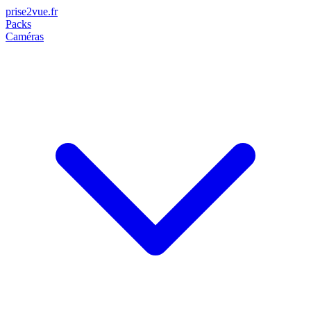
prise2
vue
.fr
Packs
Caméras