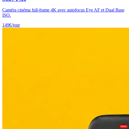
Caméra cinéma full-frame 4K avec autofocus Eye AF et Dual Base
ISO.
149
€
/jour