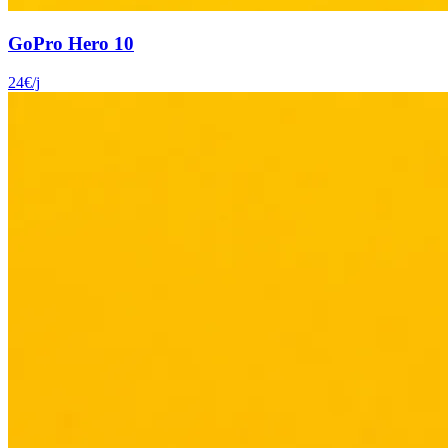
GoPro Hero 10
24
€
/j