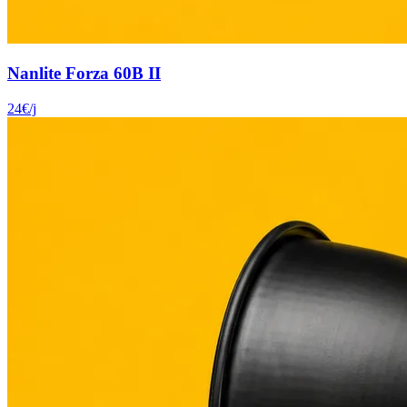
Nanlite Forza 60B II
24
€
/j