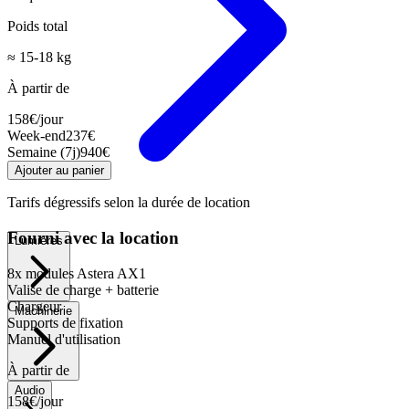
Poids total
≈ 15-18 kg
À partir de
158
€
/jour
Week-end
237
€
Semaine (7j)
940
€
Ajouter au panier
Tarifs dégressifs selon la durée de location
Fourni avec la location
Lumières
8x modules Astera AX1
Valise de charge + batterie
Chargeur
Machinerie
Supports de fixation
Manuel d'utilisation
À partir de
Audio
158
€
/jour