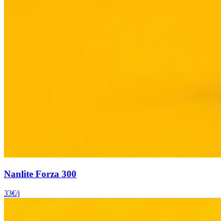
Nanlite Forza 300
33
€
/j