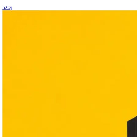
52
€
/j