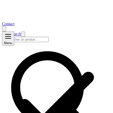
Contact
prise2
vue
.fr
Menu