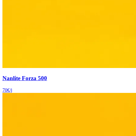
Nanlite Forza 500
70
€
/j