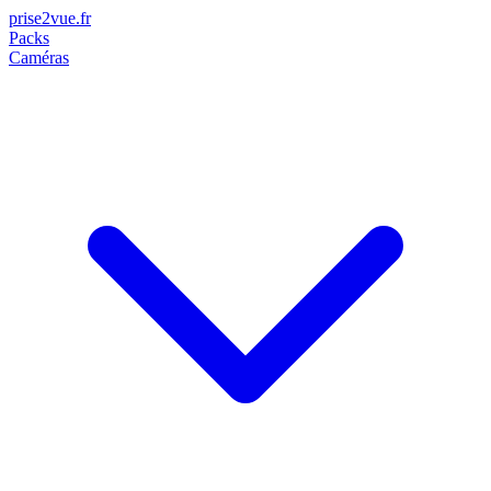
prise2
vue
.fr
Packs
Caméras