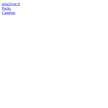
prise2
vue
.fr
Packs
Caméras