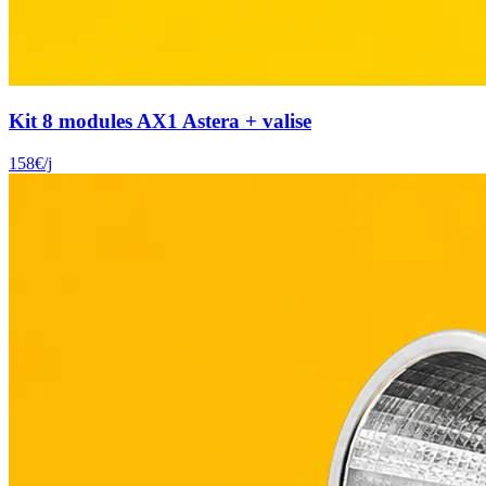
Kit 8 modules AX1 Astera + valise
158
€
/j