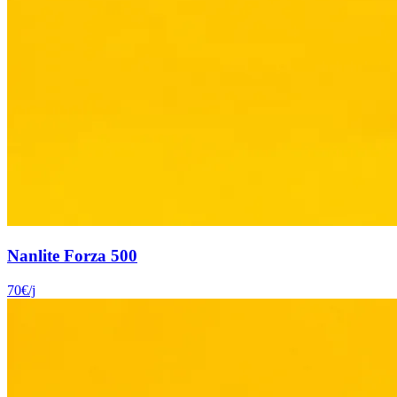
Nanlite Forza 500
70
€
/j