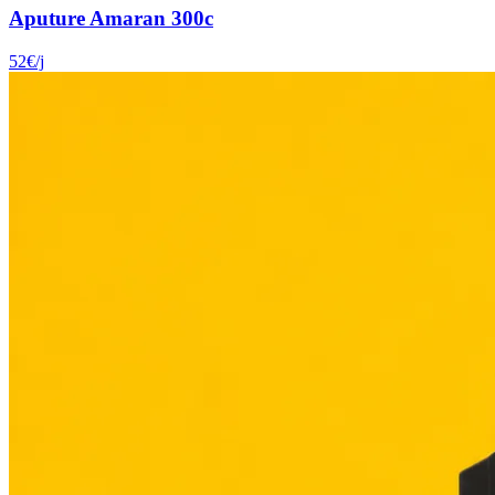
Aputure Amaran 300c
52
€
/j