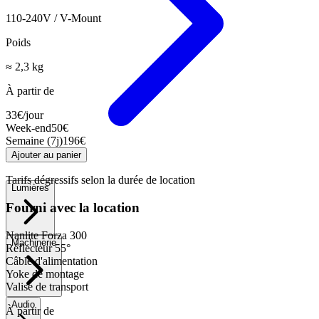
110-240V / V-Mount
Poids
≈ 2,3 kg
À partir de
33
€
/jour
Week-end
50
€
Semaine (7j)
196
€
Ajouter au panier
Tarifs dégressifs selon la durée de location
Lumières
Fourni avec la location
Nanlite Forza 300
Machinerie
Réflecteur 55°
Câble d'alimentation
Yoke de montage
Valise de transport
Audio
À partir de