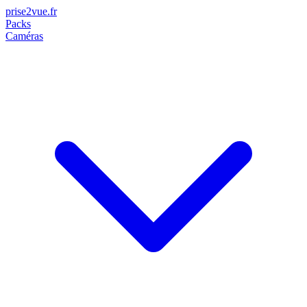
prise2
vue
.fr
Packs
Caméras