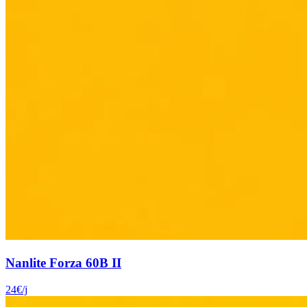
Nanlite Forza 60B II
24
€
/j