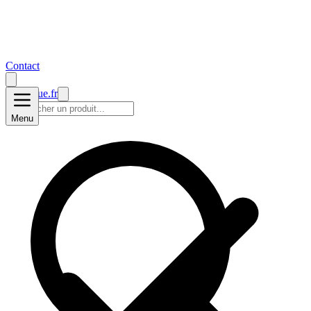
Contact
prise2
vue
.fr
Menu